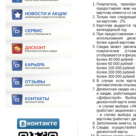
БОЛЕЕ 80000 НАИМЕНОВАНИЙ
Покупатель, приоб
предоставляя чеки на
карточку клиента со с
НОВОСТИ И АКЦИИ
Только при следующей
ИНФОРМАЦИЯ СКИДКИ РАСПРОДАЖА
на карточке - 2%.
Карточка выдается п
календарный год.
СЕРВИС
При предоставлении ч
УСЛУГИ СУПЕРМАРКЕТА
использования диско
более одной карточки в
Скидка может увелич
ДИСКОНТ
покупателем (сто
БОНУСНАЯ СИСТЕМА СКИДОК
отображается в фискал
Более 40 000 рублей -
более 60 000 рублей -
КАРЬЕРА
более 100 000 рублей 
ПЕРСОНАЛ ВАКАНСИИ
более 200 000 рублей 
более 300 000 рублей 
В случае если карт
ОТЗЫВЫ
автоматически опуска
МНЕНИЯ ПОКУПАТЕЛЕЙ
Дисконтная скидка не
и скидки, работающи
«Добрострой». Выбо
КОНТАКТЫ
дисконтной карте кли
ОБРАТНАЯ СВЯЗЬ
- в случае выбора «А
(работает акционная с
- в случае выбора д
карточка (работает ди
Заполнение анкеты, п
Скидка осуществляе
дисконтной карты.