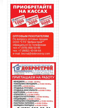
ОПТОВЫМ ПОКУПАТЕЛЯМ
По вопросу оптовых продаж
ООО "СТК "Добрострой""
обращаться по телефонам
тел.+7 (978) 858-50-99
тел. +7 (8692) 43-04-64
e-mail:
beznal@dobrostroy.com