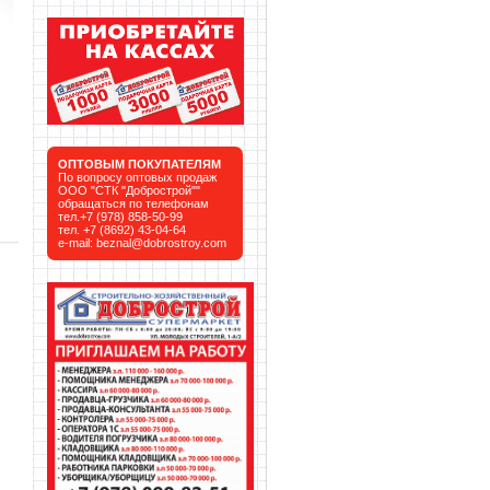
ОПТОВЫМ ПОКУПАТЕЛЯМ
По вопросу оптовых продаж
ООО "СТК "Добрострой""
обращаться по телефонам
тел.+7 (978) 858-50-99
тел. +7 (8692) 43-04-64
e-mail:
beznal@dobrostroy.com