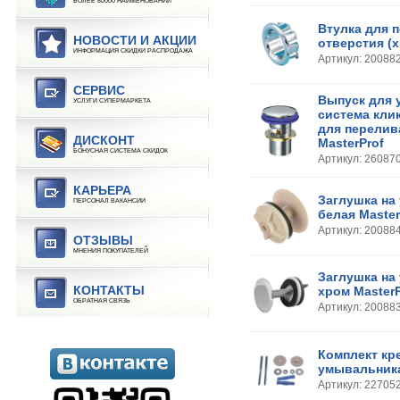
БОЛЕЕ 80000 НАИМЕНОВАНИЙ
Втулка для 
НОВОСТИ И АКЦИИ
отверстия (х
ИНФОРМАЦИЯ СКИДКИ РАСПРОДАЖА
Артикул: 20088
СЕРВИС
Выпуск для 
УСЛУГИ СУПЕРМАРКЕТА
система кли
для перелив
ДИСКОНТ
MasterProf
БОНУСНАЯ СИСТЕМА СКИДОК
Артикул: 26087
КАРЬЕРА
Заглушка на
ПЕРСОНАЛ ВАКАНСИИ
белая Master
Артикул: 20088
ОТЗЫВЫ
МНЕНИЯ ПОКУПАТЕЛЕЙ
Заглушка на
КОНТАКТЫ
хром MasterP
ОБРАТНАЯ СВЯЗЬ
Артикул: 20088
Комплект кр
умывальника
Артикул: 22705