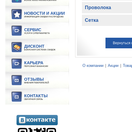
БОЛЕЕ 80000 НАИМЕНОВАНИЙ
Проволока
НОВОСТИ И АКЦИИ
ИНФОРМАЦИЯ СКИДКИ РАСПРОДАЖА
Сетка
СЕРВИС
УСЛУГИ СУПЕРМАРКЕТА
Вернуться
ДИСКОНТ
БОНУСНАЯ СИСТЕМА СКИДОК
КАРЬЕРА
О компании
|
Акции
|
Това
ПЕРСОНАЛ ВАКАНСИИ
ОТЗЫВЫ
МНЕНИЯ ПОКУПАТЕЛЕЙ
КОНТАКТЫ
ОБРАТНАЯ СВЯЗЬ