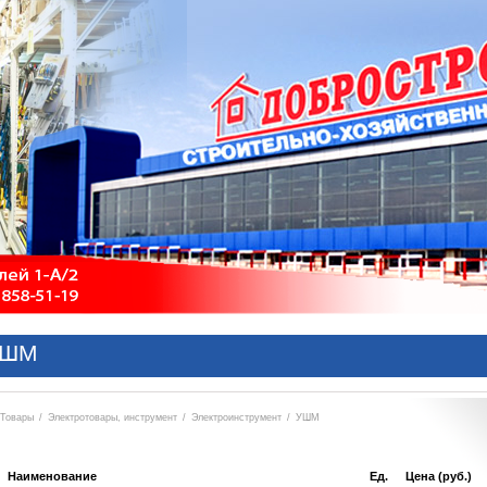
УШМ
Товары
/
Электротовары, инструмент
/
Электроинструмент
/
УШМ
Наименование
Ед.
Цена (руб.)