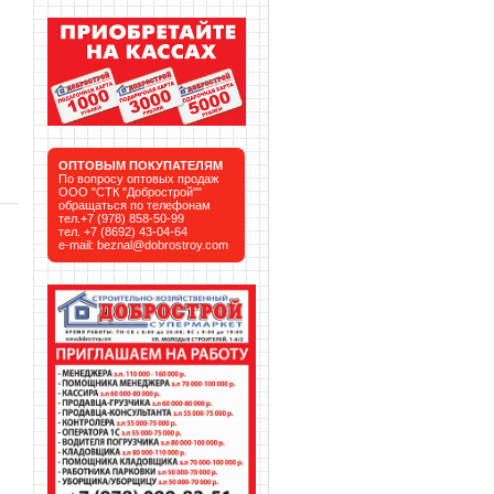
ОПТОВЫМ ПОКУПАТЕЛЯМ
По вопросу оптовых продаж
ООО "СТК "Добрострой""
обращаться по телефонам
тел.+7 (978) 858-50-99
тел. +7 (8692) 43-04-64
e-mail:
beznal@dobrostroy.com