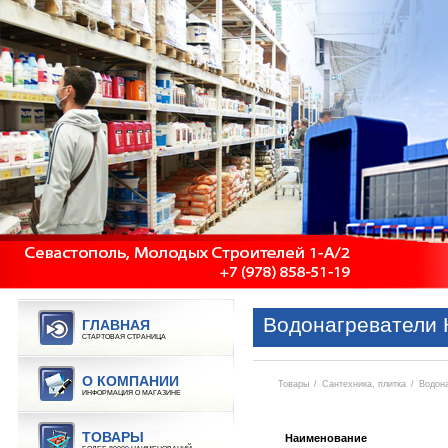
Водонагреватели
ГЛАВНАЯ
СТАРТОВАЯ СТРАНИЦА
О КОМПАНИИ
Товары
/
Сантехника, плитка
/
Водон
ИНФОРМАЦИЯ О МАГАЗИНЕ
ТОВАРЫ
Наименование