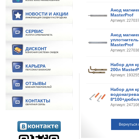
БОЛЕЕ 80000 НАИМЕНОВАНИЙ
Анод магние
НОВОСТИ И АКЦИИ
MasterProf
ИНФОРМАЦИЯ СКИДКИ РАСПРОДАЖА
Артикул: 22703
СЕРВИС
Анод магние
УСЛУГИ СУПЕРМАРКЕТА
уплотнитель
MasterProf
ДИСКОНТ
Артикул: 22703
БОНУСНАЯ СИСТЕМА СКИДОК
Набор для к
КАРЬЕРА
200л MasterP
ПЕРСОНАЛ ВАКАНСИИ
Артикул: 19325
ОТЗЫВЫ
МНЕНИЯ ПОКУПАТЕЛЕЙ
Набор для к
водонагрева
8*100+дюбель
КОНТАКТЫ
Артикул: 24710
ОБРАТНАЯ СВЯЗЬ
Вернуться 